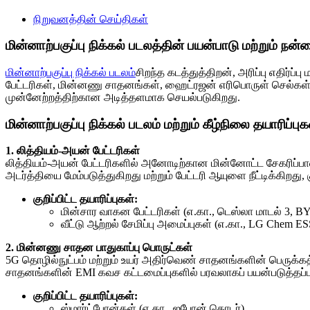
நிறுவனத்தின் செய்திகள்
மின்னாற்பகுப்பு நிக்கல் படலத்தின் பயன்பாடு மற்றும் நன
மின்னாற்பகுப்பு நிக்கல் படலம்
சிறந்த கடத்துத்திறன், அரிப்பு எதிர்
பேட்டரிகள், மின்னணு சாதனங்கள், ஹைட்ரஜன் எரிபொருள் செல்கள் 
முன்னேற்றத்திற்கான அடித்தளமாக செயல்படுகிறது.
மின்னாற்பகுப்பு நிக்கல் படலம் மற்றும் கீழ்நிலை தயாரிப்ப
1. லித்தியம்-அயன் பேட்டரிகள்
லித்தியம்-அயன் பேட்டரிகளில் அனோடிற்கான மின்னோட்ட சேகரிப்பாளராக 
அடர்த்தியை மேம்படுத்துகிறது மற்றும் பேட்டரி ஆயுளை நீட்டிக்கிறது, 
குறிப்பிட்ட தயாரிப்புகள்:
மின்சார வாகன பேட்டரிகள் (எ.கா., டெஸ்லா மாடல் 3, BY
வீட்டு ஆற்றல் சேமிப்பு அமைப்புகள் (எ.கா., LG Chem ES
2. மின்னணு சாதன பாதுகாப்பு பொருட்கள்
5G தொழில்நுட்பம் மற்றும் உயர் அதிர்வெண் சாதனங்களின் பெருக்கத்த
சாதனங்களின் EMI கவச கட்டமைப்புகளில் பரவலாகப் பயன்படுத்தப்
குறிப்பிட்ட தயாரிப்புகள்:
ஸ்மார்ட்போன்கள் (எ.கா., ஐபோன் தொடர்)