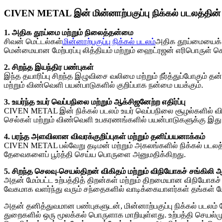
CIVEN METAL இன் மின்னாற்பகுப்பு நிக்கல் படலத்தின
1. அதிக தூய்மை மற்றும் நிலைத்தன்மை
சிவன் மெட்டல்கள்
மின்னாற்பகுப்பு நிக்கல் படலம்
அதிக தூய்மையைக் க
மென்மையான மேற்பரப்பு லித்தியம் மற்றும் ஹைட்ரஜன் எரிபொருள் 
2. சிறந்த இயந்திர பண்புகள்
இந்த தயாரிப்பு சிறந்த இழுவிசை வலிமை மற்றும் நீர்த்துப்போகும
மற்றும் விண்வெளி பயன்பாடுகளில் குறிப்பாக நன்மை பயக்கும்.
3. உயர்ந்த உயர் வெப்பநிலை மற்றும் ஆக்சிஜனேற்ற எதிர்ப்பு
CIVEN METAL இன் நிக்கல் படலம் உயர் வெப்பநிலை சூழல்களில் வி
செல்கள் மற்றும் விண்வெளி உபகரணங்களில் பயன்பாடுகளுக்கு இது மி
4. பரந்த அளவிலான விவரக்குறிப்புகள் மற்றும் தனிப்பயனாக்கம்
CIVEN METAL பல்வேறு தடிமன் மற்றும் அகலங்களில் நிக்கல் படலத்
தேவைகளைப் பூர்த்தி செய்ய பொருளை அனுமதிக்கிறது.
5. சிறந்த செலவு-செயல்திறன் விகிதம் மற்றும் விநியோகச் சங்கிலி 
அதன் மேம்பட்ட உற்பத்தித் திறன்கள் மற்றும் திறமையான விநியோக
வேகமாக வளர்ந்து வரும் சந்தைகளில் வாடிக்கையாளர்கள் தங்கள் 
அதன் தனித்துவமான பண்புகளுடன், மின்னாற்பகுப்பு நிக்கல் படலம் 
துறைகளில் ஒரு மூலக்கல் பொருளாக மாறியுள்ளது. உற்பத்தி செயல்