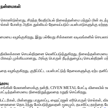
் நன்மைகள்
ொண்டுள்ளது, சிறந்த வேதியியல் நிலைத்தன்மை மற்றும் மின் கடத்து
செல்கள் போன்ற அதிக துல்லியம் தேவைப்படும் பயன்பாடுகளுக்கு ஏற்
் தன்மையை வழங்குகிறது, இது பல்வேறு சிக்கலான வடிவங்களில் செயலா
திவிலக்கான செயல்திறனை வெளிப்படுத்துகிறது, நிலைத்தன்மையை பரா
கவும் முக்கியமானது, அங்கு பொருள் நீடித்துழைப்பு செயல்திறன் மற்
தை வழங்குகிறது, குறிப்பிட்ட பயன்பாட்டுத் தேவைகளுக்கு ஏற்ப தன
ஆதரவு
ச் சங்கிலி மேலாண்மைக்கு நன்றி, CIVEN METAL போட்டி விலையில் உ
போட்டித்தன்மையை நிலைநிறுத்துவதை உறுதி செய்கிறது.
பேட்டரிகள், மின்னணு பாதுகாப்பு, ஹைட்ரஜன் எரிபொருள் செல்கள், வி
முறைகளை தொடர்ந்து மேம்படுத்துவதன் மூலமும், தயாரிப்பு தரத்தை 