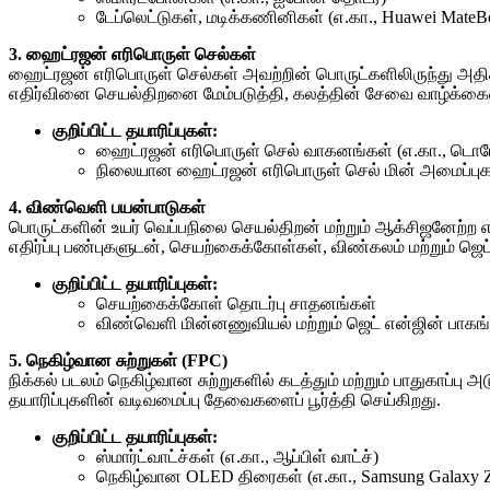
டேப்லெட்டுகள், மடிக்கணினிகள் (எ.கா., Huawei MateB
3. ஹைட்ரஜன் எரிபொருள் செல்கள்
ஹைட்ரஜன் எரிபொருள் செல்கள் அவற்றின் பொருட்களிலிருந்து அதிக 
எதிர்வினை செயல்திறனை மேம்படுத்தி, கலத்தின் சேவை வாழ்க்கைய
குறிப்பிட்ட தயாரிப்புகள்:
ஹைட்ரஜன் எரிபொருள் செல் வாகனங்கள் (எ.கா., டொய
நிலையான ஹைட்ரஜன் எரிபொருள் செல் மின் அமைப்புக
4. விண்வெளி பயன்பாடுகள்
பொருட்களின் உயர் வெப்பநிலை செயல்திறன் மற்றும் ஆக்சிஜனேற்
எதிர்ப்பு பண்புகளுடன், செயற்கைக்கோள்கள், விண்கலம் மற்றும் ஜெ
குறிப்பிட்ட தயாரிப்புகள்:
செயற்கைக்கோள் தொடர்பு சாதனங்கள்
விண்வெளி மின்னணுவியல் மற்றும் ஜெட் என்ஜின் பாகங
5. நெகிழ்வான சுற்றுகள் (FPC)
நிக்கல் படலம் நெகிழ்வான சுற்றுகளில் கடத்தும் மற்றும் பாதுகாப்ப
தயாரிப்புகளின் வடிவமைப்பு தேவைகளைப் பூர்த்தி செய்கிறது.
குறிப்பிட்ட தயாரிப்புகள்:
ஸ்மார்ட்வாட்ச்கள் (எ.கா., ஆப்பிள் வாட்ச்)
நெகிழ்வான OLED திரைகள் (எ.கா., Samsung Galaxy 