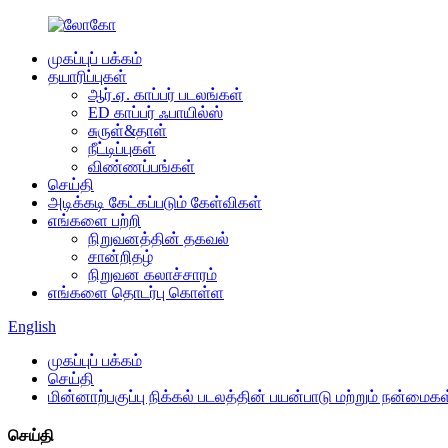
முகப்புப் பக்கம்
தயாரிப்புகள்
ஆர்.ஏ. காப்பர் படலங்கள்
ED காப்பர் ஃபாயில்ஸ்
சுருள்&தாள்
நீட்டிப்புகள்
விண்ணப்பங்கள்
செய்தி
அடிக்கடி கேட்கப்படும் கேள்விகள்
எங்களை பற்றி
நிறுவனத்தின் தகவல்
சான்றிதழ்
நிறுவன கலாச்சாரம்
எங்களை தொடர்பு கொள்ள
English
முகப்புப் பக்கம்
செய்தி
மின்னாற்பகுப்பு நிக்கல் படலத்தின் பயன்பாடு மற்றும் நன்மைகள
செய்தி