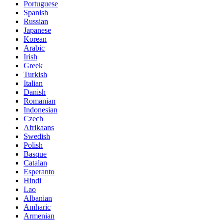
Portuguese
Spanish
Russian
Japanese
Korean
Arabic
Irish
Greek
Turkish
Italian
Danish
Romanian
Indonesian
Czech
Afrikaans
Swedish
Polish
Basque
Catalan
Esperanto
Hindi
Lao
Albanian
Amharic
Armenian