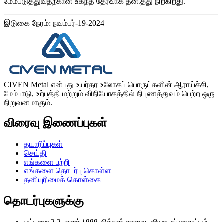
மேம்படுத்துவதற்கான உகந்த தேர்வாக தனித்து நிற்கிறது.
இடுகை நேரம்: நவம்பர்-19-2024
CIVEN Metal என்பது உயர்தர உலோகப் பொருட்களின் ஆராய்ச்சி,
மேம்பாடு, உற்பத்தி மற்றும் விநியோகத்தில் நிபுணத்துவம் பெற்ற ஒரு
நிறுவனமாகும்.
விரைவு இணைப்புகள்
தயாரிப்புகள்
செய்தி
எங்களை பற்றி
எங்களை தொடர்பு கொள்ள
தனியுரிமைக் கொள்கை
தொடர்புகளுக்கு
பட்டறை 2-2, எண்.1888 சிச்சுன் சாலை, ஜியாடிங் மாவட்டம்,