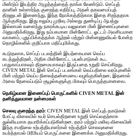
மீண்டும் இயந்திர அழுத்தத்தைத் தாங்க வேண்டும். செப்புத்
தாளின் உள்ளார்ந்த குறைந்த எதிர்ப்பு, அதன் தகவமைப்புத்
திறனுடன் இணைந்து, இந்த நோக்கத்திற்காக இதை சிறந்ததாக
ஆக்குகிறது. இது எலும்பு முறிவு அல்லது துண்டிப்பு ஆபத்து
இல்லாமல் வளைந்து நகரக்கூடிய வலுவான மின் இணைப்புகளை
அனுமதிக்கிறது, இது நம்பகமான மின்னோட்ட ஓட்டம் அவசியமான
வாகனம், புதுப்பிக்கத்தக்க ஆற்றல் மற்றும் மின்னணுவியல் போன்ற
தொழில்களில் குறிப்பாக மதிப்புமிக்கது.
கூடுதலாக, செப்புப் படலத்தின் இயற்கையான வெப்ப
கடத்துத்திறன், அதிக மின்னோட்ட பயன்பாடுகள் கூட
பாதுகாப்பாகவும் திறமையாகவும் இருப்பதை உறுதி செய்கிறது.
CIVEN METAL இன் செப்புப் படலங்கள் வெப்பநிலை வரம்புகளில்
மின் மற்றும் வெப்ப நிலைத்தன்மையை வழங்குகின்றன, இதனால்
அவை தேவைப்படும் சூழல்களுக்கு மிகவும் பொருத்தமானவை.
நெகிழ்வான இணைப்புப் பொருட்களில் CIVEN METAL இன்
தனித்துவமான நன்மைகள்
செலவு குறைந்த தரம்
: CIVEN METAL இன் செப்புத் தகடுகள்
போட்டி விலையில் உயர் செயல்திறனை உறுதி செய்வதற்காக
துல்லியமாக தயாரிக்கப்படுகின்றன. தரம் மற்றும் மலிவு விலையின்
இந்த சமநிலை உற்பத்தியாளர்கள் உற்பத்திச் செலவுகளை
உயர்த்தாமல் பிரீமியம் பொருட்களை இணைக்க அனுமதிக்கிறது.