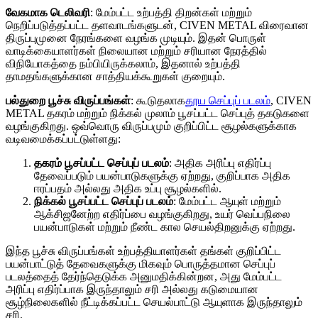
வேகமாக டெலிவரி
: மேம்பட்ட உற்பத்தி திறன்கள் மற்றும்
நெறிப்படுத்தப்பட்ட தளவாடங்களுடன், CIVEN METAL விரைவான
திருப்புமுனை நேரங்களை வழங்க முடியும். இதன் பொருள்
வாடிக்கையாளர்கள் நிலையான மற்றும் சரியான நேரத்தில்
விநியோகத்தை நம்பியிருக்கலாம், இதனால் உற்பத்தி
தாமதங்களுக்கான சாத்தியக்கூறுகள் குறையும்.
பல்துறை பூச்சு விருப்பங்கள்
: கூடுதலாக
தூய செப்புப் படலம்
, CIVEN
METAL தகரம் மற்றும் நிக்கல் முலாம் பூசப்பட்ட செப்புத் தகடுகளை
வழங்குகிறது. ஒவ்வொரு விருப்பமும் குறிப்பிட்ட சூழல்களுக்காக
வடிவமைக்கப்பட்டுள்ளது:
தகரம் பூசப்பட்ட செப்புப் படலம்
: அதிக அரிப்பு எதிர்ப்பு
தேவைப்படும் பயன்பாடுகளுக்கு ஏற்றது, குறிப்பாக அதிக
ஈரப்பதம் அல்லது அதிக உப்பு சூழல்களில்.
நிக்கல் பூசப்பட்ட செப்புப் படலம்
: மேம்பட்ட ஆயுள் மற்றும்
ஆக்சிஜனேற்ற எதிர்ப்பை வழங்குகிறது, உயர் வெப்பநிலை
பயன்பாடுகள் மற்றும் நீண்ட கால செயல்திறனுக்கு ஏற்றது.
இந்த பூச்சு விருப்பங்கள் உற்பத்தியாளர்கள் தங்கள் குறிப்பிட்ட
பயன்பாட்டுத் தேவைகளுக்கு மிகவும் பொருத்தமான செப்புப்
படலத்தைத் தேர்ந்தெடுக்க அனுமதிக்கின்றன, அது மேம்பட்ட
அரிப்பு எதிர்ப்பாக இருந்தாலும் சரி அல்லது கடுமையான
சூழ்நிலைகளில் நீட்டிக்கப்பட்ட செயல்பாட்டு ஆயுளாக இருந்தாலும்
சரி.