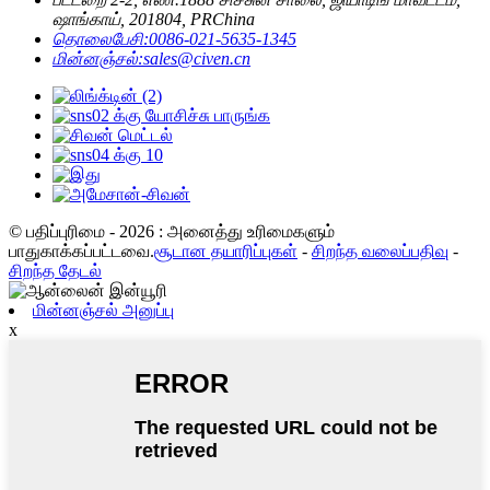
ஷாங்காய், 201804, PRChina
தொலைபேசி:
0086-021-5635-1345
மின்னஞ்சல்:
sales@civen.cn
© பதிப்புரிமை - 2026 : அனைத்து உரிமைகளும்
பாதுகாக்கப்பட்டவை.
சூடான தயாரிப்புகள்
-
சிறந்த வலைப்பதிவு
-
சிறந்த தேடல்
மின்னஞ்சல் அனுப்பு
x