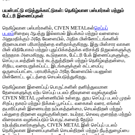
பயன்பாட்டு எடுத்துக்காட்டுகள்: நெகிழ்வான பஸ்பார்கள் மற்றும்
பேட்டரி இணைப்புகள்
நெகிழ்வான பஸ்பார்களில், CIVEN METALகள்
செப்புப்
படலம்
சிதைவு ஆபத்து இல்லாமல் இயக்கம் மற்றும் வளைவை
அனுமதிக்கும் அதே வேளையில், அதிக மின்னோட்டங்களின்
திறமையான பரிமாற்றத்தை எளிதாக்குகிறது. இது மின்சார வாகன
மின் விநியோகம் மற்றும் புதுப்பிக்கத்தக்க எரிசக்தி நிறுவல்களுக்கு
ஏற்றதாக அமைகிறது. கூடுதலாக, பேட்டரி பேக் இணைப்புகளுக்கு,
செப்பு படலத்தின் உயர் கடத்துத்திறன் மற்றும் நெகிழ்வுத்தன்மை,
சிறிய, வரையறுக்கப்பட்ட இடங்களுக்குள் கட்டமைப்பு
ஒருமைப்பாட்டை பராமரிக்கும் அதே வேளையில் பயனுள்ள
மின்னோட்ட ஓட்டத்தை செயல்படுத்துகிறது.
நெகிழ்வான இணைப்புப் பொருட்களின் தனித்துவமான
தேவைகளுக்கு ஏற்ப செப்புப் படலம் தீர்வுகளை வழங்குவதில்
CIVEN METAL முன்னணியில் உள்ளது. தூய செப்புப் படலம் முதல்
சிறப்பு தகரம் மற்றும் நிக்கல் பூசப்பட்ட வகைகள் வரை, எங்கள்
தயாரிப்புகள் இணையற்ற நம்பகத்தன்மை, செயல்திறன் மற்றும்
பல்துறை திறனை வழங்குகின்றன. உயர்தர, செலவு குறைந்த மற்றும்
விரைவாக வழங்கப்படும் பொருட்களைத் தேடும்
உற்பத்தியாளர்களுக்கு, CIVEN METAL இன் செப்புப் படலம்
நெகிழ்வான இணைப்புகளின் செயல்திறன் மற்றும் நீடித்துழைப்பை