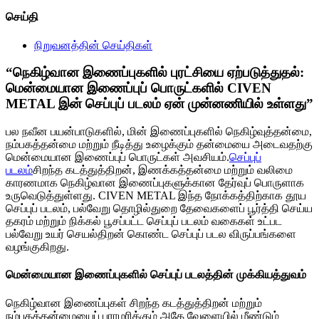
செய்தி
நிறுவனத்தின் செய்திகள்
“நெகிழ்வான இணைப்புகளில் புரட்சியை ஏற்படுத்துதல்:
மென்மையான இணைப்புப் பொருட்களில் CIVEN
METAL இன் செப்புப் படலம் ஏன் முன்னணியில் உள்ளது”
பல நவீன பயன்பாடுகளில், மின் இணைப்புகளில் நெகிழ்வுத்தன்மை,
நம்பகத்தன்மை மற்றும் நீடித்து உழைக்கும் தன்மையை அடைவதற்கு
மென்மையான இணைப்புப் பொருட்கள் அவசியம்.
செப்புப்
படலம்
சிறந்த கடத்துத்திறன், இணக்கத்தன்மை மற்றும் வலிமை
காரணமாக நெகிழ்வான இணைப்புகளுக்கான தேர்வுப் பொருளாக
உருவெடுத்துள்ளது. CIVEN METAL இந்த நோக்கத்திற்காக தூய
செப்புப் படலம், பல்வேறு தொழில்துறை தேவைகளைப் பூர்த்தி செய்ய
தகரம் மற்றும் நிக்கல் பூசப்பட்ட செப்புப் படலம் வகைகள் உட்பட
பல்வேறு உயர் செயல்திறன் கொண்ட செப்புப் படல விருப்பங்களை
வழங்குகிறது.
மென்மையான இணைப்புகளில் செப்புப் படலத்தின் முக்கியத்துவம்
நெகிழ்வான இணைப்புகள் சிறந்த கடத்துத்திறன் மற்றும்
நம்பகத்தன்மையைப் பராமரிக்கும் அதே வேளையில் மீண்டும்