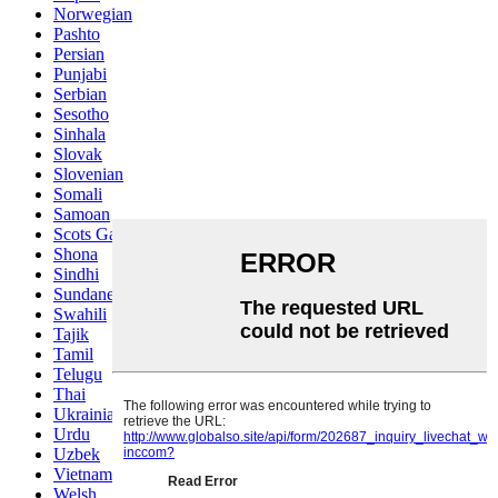
Norwegian
Pashto
Persian
Punjabi
Serbian
Sesotho
Sinhala
Slovak
Slovenian
Somali
Samoan
Scots Gaelic
Shona
Sindhi
Sundanese
Swahili
Tajik
Tamil
Telugu
Thai
Ukrainian
Urdu
Uzbek
Vietnamese
Welsh