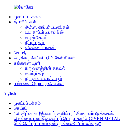
முகப்புப் பக்கம்
தயாரிப்புகள்
ஆர்.ஏ. காப்பர் படலங்கள்
ED காப்பர் ஃபாயில்ஸ்
சுருள்&தாள்
நீட்டிப்புகள்
விண்ணப்பங்கள்
செய்தி
அடிக்கடி கேட்கப்படும் கேள்விகள்
எங்களை பற்றி
நிறுவனத்தின் தகவல்
சான்றிதழ்
நிறுவன கலாச்சாரம்
எங்களை தொடர்பு கொள்ள
English
முகப்புப் பக்கம்
செய்தி
“நெகிழ்வான இணைப்புகளில் புரட்சியை ஏற்படுத்துதல்:
மென்மையான இணைப்புப் பொருட்களில் CIVEN METAL
இன் செப்புப் படலம் ஏன் முன்னணியில் உள்ளது”