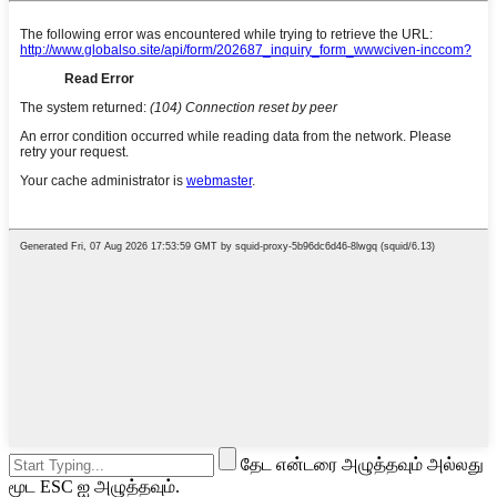
தேட என்டரை அழுத்தவும் அல்லது
மூட ESC ஐ அழுத்தவும்.