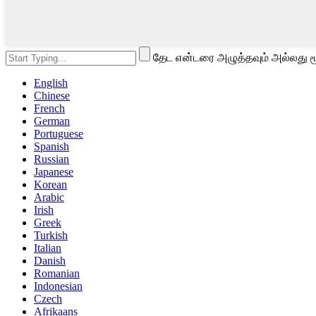
தேட என்டரை அழுத்தவும் அல்லது ம
English
Chinese
French
German
Portuguese
Spanish
Russian
Japanese
Korean
Arabic
Irish
Greek
Turkish
Italian
Danish
Romanian
Indonesian
Czech
Afrikaans