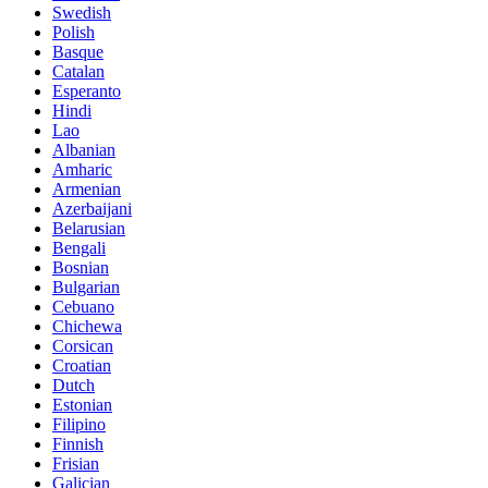
Swedish
Polish
Basque
Catalan
Esperanto
Hindi
Lao
Albanian
Amharic
Armenian
Azerbaijani
Belarusian
Bengali
Bosnian
Bulgarian
Cebuano
Chichewa
Corsican
Croatian
Dutch
Estonian
Filipino
Finnish
Frisian
Galician