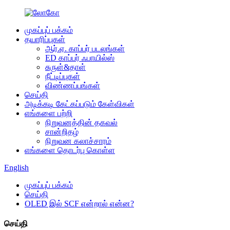
முகப்புப் பக்கம்
தயாரிப்புகள்
ஆர்.ஏ. காப்பர் படலங்கள்
ED காப்பர் ஃபாயில்ஸ்
சுருள்&தாள்
நீட்டிப்புகள்
விண்ணப்பங்கள்
செய்தி
அடிக்கடி கேட்கப்படும் கேள்விகள்
எங்களை பற்றி
நிறுவனத்தின் தகவல்
சான்றிதழ்
நிறுவன கலாச்சாரம்
எங்களை தொடர்பு கொள்ள
English
முகப்புப் பக்கம்
செய்தி
OLED இல் SCF என்றால் என்ன?
செய்தி