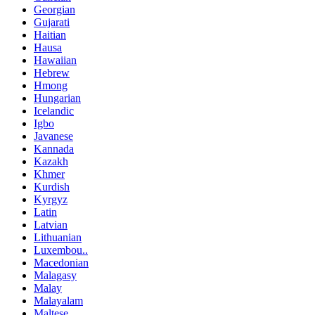
Georgian
Gujarati
Haitian
Hausa
Hawaiian
Hebrew
Hmong
Hungarian
Icelandic
Igbo
Javanese
Kannada
Kazakh
Khmer
Kurdish
Kyrgyz
Latin
Latvian
Lithuanian
Luxembou..
Macedonian
Malagasy
Malay
Malayalam
Maltese