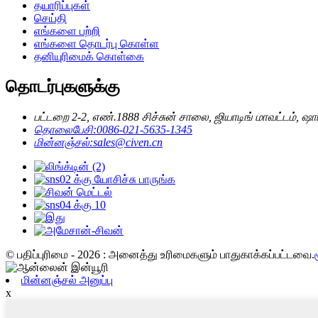
தயாரிப்புகள்
செய்தி
எங்களை பற்றி
எங்களை தொடர்பு கொள்ள
தனியுரிமைக் கொள்கை
தொடர்புகளுக்கு
பட்டறை 2-2, எண்.1888 சிச்சுன் சாலை, ஜியாடிங் மாவட்டம், ஷ
தொலைபேசி:
0086-021-5635-1345
மின்னஞ்சல்:
sales@civen.cn
© பதிப்புரிமை - 2026 : அனைத்து உரிமைகளும் பாதுகாக்கப்பட்டவை.
மின்னஞ்சல் அனுப்பு
x