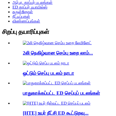
ஆர்.ஏ. காப்பர் படலங்கள்
ED காப்பர் ஃபாயில்ஸ்
சுருள்&தாள்
நீட்டிப்புகள்
விண்ணப்பங்கள்
சிறப்பு தயாரிப்புகள்
2லி நெகிழ்வான செம்பு உறை லாம்...
ஒட்டும் செப்பு படலம் நாடா
பாதுகாக்கப்பட்ட ED செப்புப் படலங்கள்
[HTE] உயர் நீட்சி ED கூட்டுறவு...