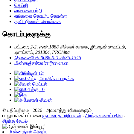
செய்தி
எங்களை பற்றி
எங்களை தொடர்பு கொள்ள
தனியுரிமைக் கொள்கை
தொடர்புகளுக்கு
பட்டறை 2-2, எண்.1888 சிச்சுன் சாலை, ஜியாடிங் மாவட்டம்,
ஷாங்காய், 201804, PRChina
தொலைபேசி:
0086-021-5635-1345
மின்னஞ்சல்:
sales@civen.cn
© பதிப்புரிமை - 2026 : அனைத்து உரிமைகளும்
பாதுகாக்கப்பட்டவை.
சூடான தயாரிப்புகள்
-
சிறந்த வலைப்பதிவு
-
சிறந்த தேடல்
மின்னஞ்சல் அனுப்பு