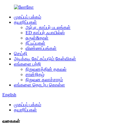
முகப்புப் பக்கம்
தயாரிப்புகள்
ஆர்.ஏ. காப்பர் படலங்கள்
ED காப்பர் ஃபாயில்ஸ்
சுருள்&தாள்
நீட்டிப்புகள்
விண்ணப்பங்கள்
செய்தி
அடிக்கடி கேட்கப்படும் கேள்விகள்
எங்களை பற்றி
நிறுவனத்தின் தகவல்
சான்றிதழ்
நிறுவன கலாச்சாரம்
எங்களை தொடர்பு கொள்ள
English
முகப்புப் பக்கம்
தயாரிப்புகள்
வகைகள்