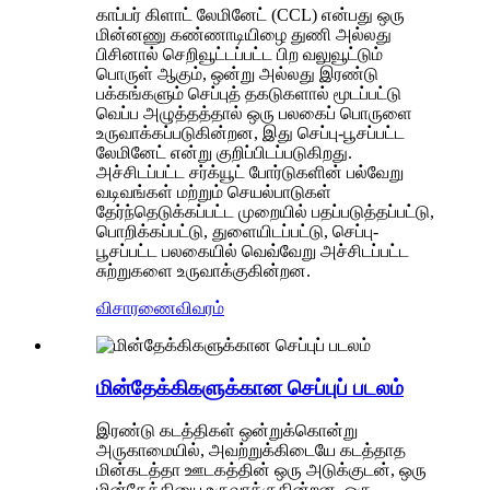
காப்பர் கிளாட் லேமினேட் (CCL) என்பது ஒரு
மின்னணு கண்ணாடியிழை துணி அல்லது
பிசினால் செறிவூட்டப்பட்ட பிற வலுவூட்டும்
பொருள் ஆகும், ஒன்று அல்லது இரண்டு
பக்கங்களும் செப்புத் தகடுகளால் மூடப்பட்டு
வெப்ப அழுத்தத்தால் ஒரு பலகைப் பொருளை
உருவாக்கப்படுகின்றன, இது செப்பு-பூசப்பட்ட
லேமினேட் என்று குறிப்பிடப்படுகிறது.
அச்சிடப்பட்ட சர்க்யூட் போர்டுகளின் பல்வேறு
வடிவங்கள் மற்றும் செயல்பாடுகள்
தேர்ந்தெடுக்கப்பட்ட முறையில் பதப்படுத்தப்பட்டு,
பொறிக்கப்பட்டு, துளையிடப்பட்டு, செப்பு-
பூசப்பட்ட பலகையில் வெவ்வேறு அச்சிடப்பட்ட
சுற்றுகளை உருவாக்குகின்றன.
விசாரணை
விவரம்
மின்தேக்கிகளுக்கான செப்புப் படலம்
இரண்டு கடத்திகள் ஒன்றுக்கொன்று
அருகாமையில், அவற்றுக்கிடையே கடத்தாத
மின்கடத்தா ஊடகத்தின் ஒரு அடுக்குடன், ஒரு
மின்தேக்கியை உருவாக்குகின்றன. ஒரு